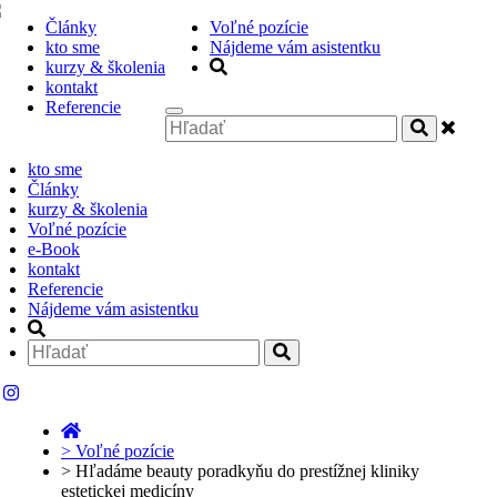
Články
Voľné pozície
kto sme
Nájdeme vám asistentku
kurzy & školenia
kontakt
Referencie
kto sme
Články
kurzy & školenia
Voľné pozície
e-Book
kontakt
Referencie
Nájdeme vám asistentku
>
Voľné pozície
>
Hľadáme beauty poradkyňu do prestížnej kliniky
estetickej medicíny