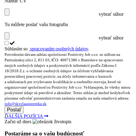
Nahrať CV
vybrať súbor
Tu môžete poslať vašu fotografiu
vybrať súbor
Súhlasím so
spracovaním osobných údajov
.
Potvrdením dávam súhlas spoločnosti Positivity Job s.r.o. so sídlom na
Partizánskej ulici 2, 811 03, IČO: 46971386 v Bratislave na spracovanie
mojich osobných údajov a poskytnutých informácií podľa Zákona č.
18/2018 Z.z. o ochrane osobných údajov za účelom vyhľadávania
potenciálnej pracovnej pozície, na účely informovania o kurzoch
a udalostiach pre zvyšovanie kvalifikácie a osobného rozvoja, ktoré sú
organizované spoločnosťou Positivity Job s.r.o. Vyhlasujem, že všetky mnou
poskytnuté údaje sú pravdivé a aktuálne. Tento súhlas je možné kedykoľvek
písomne odvolať prostredníctvom zaslania emailu na našu emailovú adresu:
info@skvelaasistentka.sk
Poslať
ĎALŠIA
POZÍCIA
Začni už dnes
Postaráme sa o vašu budúcnosť