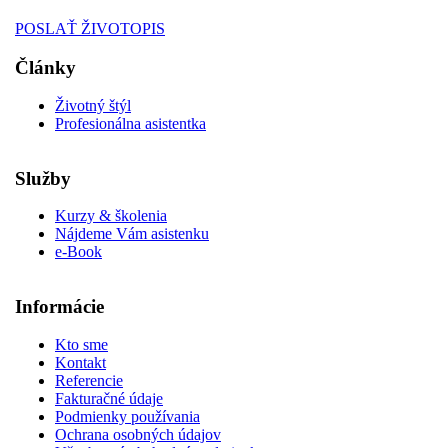
POSLAŤ ŽIVOTOPIS
Články
Životný štýl
Profesionálna asistentka
Služby
Kurzy & školenia
Nájdeme Vám asistenku
e-Book
Informácie
Kto sme
Kontakt
Referencie
Fakturačné údaje
Podmienky používania
Ochrana osobných údajov