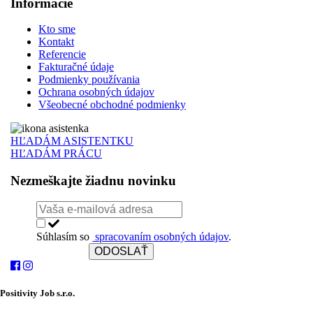
Informácie
Kto sme
Kontakt
Referencie
Fakturačné údaje
Podmienky používania
Ochrana osobných údajov
Všeobecné obchodné podmienky
HĽADÁM ASISTENTKU
HĽADÁM PRÁCU
Nezmeškajte žiadnu novinku
Súhlasím so
spracovaním osobných údajov
.
ODOSLAŤ
Positivity Job s.r.o.