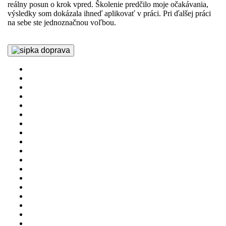
reálny posun o krok vpred. Školenie predčilo moje očakávania,
in
výsledky som dokázala ihneď aplikovať v práci. Pri ďalšej práci
pr
na sebe ste jednoznačnou voľbou.
šk
pr