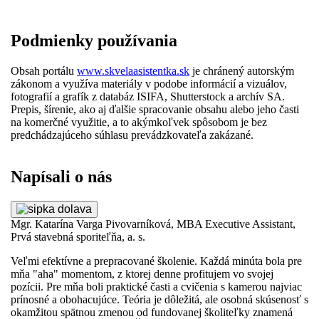
Podmienky používania
Obsah portálu
www.skvelaasistentka.sk
je chránený autorským
zákonom a využíva materiály v podobe informácií a vizuálov,
fotografií a grafík z databáz ISIFA, Shutterstock a archív SA.
Prepis, šírenie, ako aj ďalšie spracovanie obsahu alebo jeho časti
na komerčné využitie, a to akýmkoľvek spôsobom je bez
predchádzajúceho súhlasu prevádzkovateľa zakázané.
Napísali o nás
Mgr. Katarína Varga Pivovarníková, MBA
Executive Assistant,
Si
Prvá stavebná sporiteľňa, a. s.
sp
 A
Veľmi efektívne a prepracované školenie. Každá minúta bola pre
Zv
z
mňa "aha" momentom, z ktorej denne profitujem vo svojej
mô
pozícii. Pre mňa boli praktické časti a cvičenia s kamerou najviac
vy
prínosné a obohacujúce. Teória je dôležitá, ale osobná skúsenosť s
bo
okamžitou spätnou zmenou od fundovanej školiteľky znamená
vý