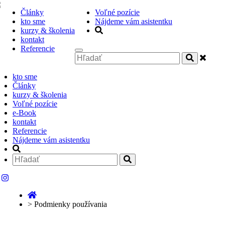
Články
Voľné pozície
kto sme
Nájdeme vám asistentku
kurzy & školenia
kontakt
Referencie
kto sme
Články
kurzy & školenia
Voľné pozície
e-Book
kontakt
Referencie
Nájdeme vám asistentku
>
Podmienky používania