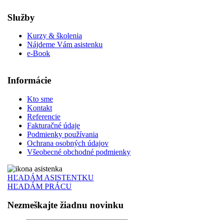
Služby
Kurzy & školenia
Nájdeme Vám asistenku
e-Book
Informácie
Kto sme
Kontakt
Referencie
Fakturačné údaje
Podmienky používania
Ochrana osobných údajov
Všeobecné obchodné podmienky
HĽADÁM ASISTENTKU
HĽADÁM PRÁCU
Nezmeškajte žiadnu novinku