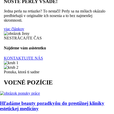
NOSTE PERLY VŠADE!
Jedna perla na retiazke? To nestačí! Perly sa na mólach okázalo
predbiehajú v originalite ich nosenia a to bez najmenšej
skromnosti.
viac článkov
NESTRÁCAJTE ČAS
Nájdeme vám asistentku
KONTAKTUJTE NÁS
Ponuka, ktorá ti sadne
VOĽNÉ POZÍCIE
Hľadáme beauty poradkyňu do prestížnej kliniky
estetickej medicíny