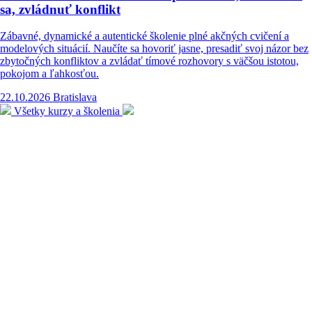
sa, zvládnuť konflikt
Zábavné, dynamické a autentické školenie plné akčných cvičení a
modelových situácií. Naučíte sa hovoriť jasne, presadiť svoj názor bez
zbytočných konfliktov a zvládať tímové rozhovory s väčšou istotou,
pokojom a ľahkosťou.
22.10.2026
Bratislava
Všetky kurzy a školenia