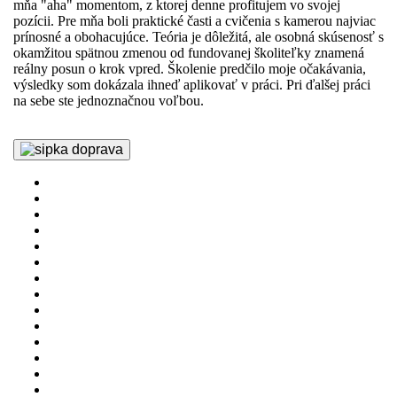
z
mňa "aha" momentom, z ktorej denne profitujem vo svojej
mô
pozícii. Pre mňa boli praktické časti a cvičenia s kamerou najviac
vy
prínosné a obohacujúce. Teória je dôležitá, ale osobná skúsenosť s
bo
okamžitou spätnou zmenou od fundovanej školiteľky znamená
vý
reálny posun o krok vpred. Školenie predčilo moje očakávania,
in
výsledky som dokázala ihneď aplikovať v práci. Pri ďalšej práci
pr
na sebe ste jednoznačnou voľbou.
šk
pr