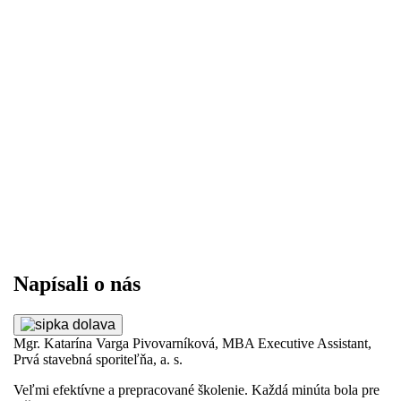
Napísali o nás
Mgr. Katarína Varga Pivovarníková, MBA
Executive Assistant,
Si
Prvá stavebná sporiteľňa, a. s.
sp
 A
Veľmi efektívne a prepracované školenie. Každá minúta bola pre
Zv