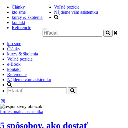
Články
Voľné pozície
kto sme
Nájdeme vám asistentku
kurzy & školenia
kontakt
Referencie
kto sme
Články
kurzy & školenia
Voľné pozície
e-Book
kontakt
Referencie
Nájdeme vám asistentku
Profesionálna asistentka
5 spôsobov, ako dostať