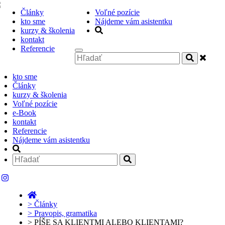
Články
Voľné pozície
kto sme
Nájdeme vám asistentku
kurzy & školenia
kontakt
Referencie
kto sme
Články
kurzy & školenia
Voľné pozície
e-Book
kontakt
Referencie
Nájdeme vám asistentku
>
Články
>
Pravopis, gramatika
>
PÍŠE SA KLIENTMI ALEBO KLIENTAMI?