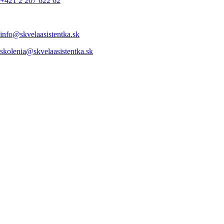
+421 2 207 622 62
info@skvelaasistentka.sk
skolenia@skvelaasistentka.sk