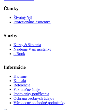
Články
Životný štýl
Profesionálna asistentka
Služby
Kurzy & školenia
Nájdeme Vám asistenku
e-Book
Informácie
Kto sme
Kontakt
Referencie
Fakturačné údaje
Podmienky používania
Ochrana osobných údajov
Všeobecné obchodné podmienky